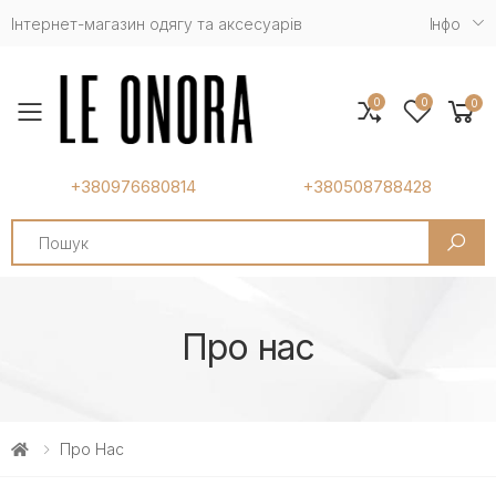
Інтернет-магазин одягу та аксесуарів
Iнфо
0
0
0
Toggle mobile menu
+380976680814
+380508788428
Search
Про нас
Про Нас