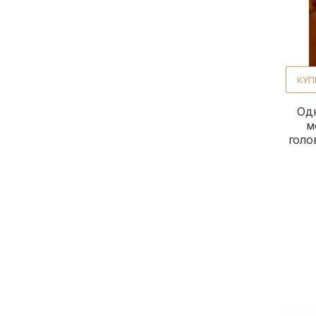
КУП
Одн
м
голо