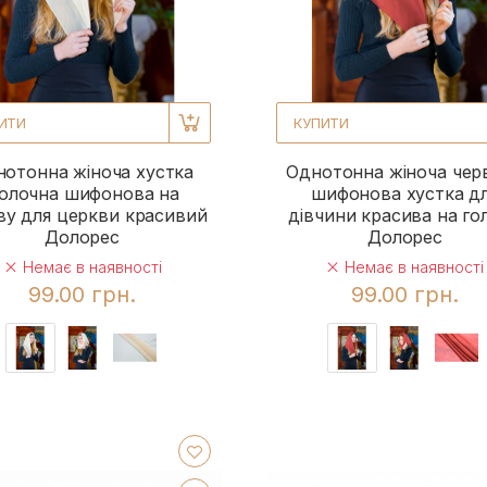
ИТИ
КУПИТИ
отонна жіноча хустка
Однотонна жіноча чер
олочна шифонова на
шифонова хустка д
ву для церкви красивий
дівчини красива на го
Долорес
Долорес
Немає в наявності
Немає в наявності
99.00 грн.
99.00 грн.