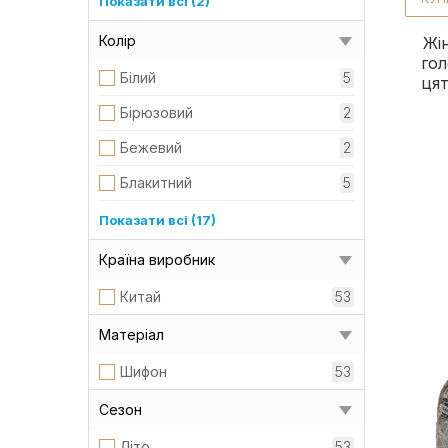
Показати всі (2)
81 см
5
Колір
Жі
гол
Білий
5
цят
Бірюзовий
2
Бежевий
2
Блакитний
5
Бордовий
1
Показати всі (17)
Бузковий
5
Країна виробник
Жовтий
1
Китай
53
зелений
1
Матеріал
Коралловий
2
Шифон
53
Кораловий
1
Сезон
Коричневий
1
Літо
53