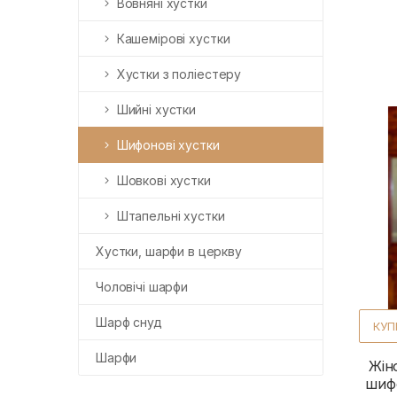
Вовняні хустки
Кашемірові хустки
Хустки з поліестеру
Шийні хустки
Шифонові хустки
Шовкові хустки
Штапельні хустки
Хустки, шарфи в церкву
Чоловічі шарфи
Шарф снуд
КУП
Шарфи
Жін
шифо