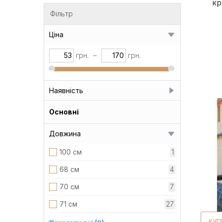
кр
Фільтр
Ціна
грн.
–
грн.
Наявність
Немає в наявності
35
Основні
Є в наявності
18
Довжина
Під замовлення
100 см
1
68 см
4
70 см
7
71 см
27
КУП
80 см
9