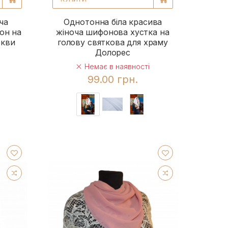
ча
Однотонна біла красива
он на
жіноча шифонова хустка на
ркви
голову святкова для храму
Долорес
Немає в наявності
99.00 грн.