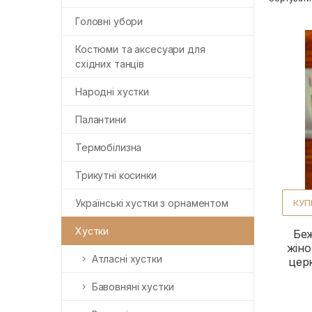
Головні убори
Костюми та аксесуари для
східних танців
Народні хустки
Палантини
Термобілизна
Трикутні косинки
КУП
Українські хустки з орнаментом
Хустки
Бе
жіно
Атласні хустки
цер
Бавовняні хустки