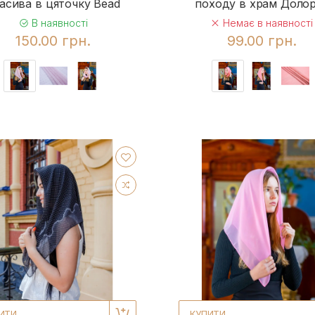
асива в цяточку Bead
походу в храм Доло
В наявності
Немає в наявності
150.00 грн.
99.00 грн.
ИТИ
КУПИТИ