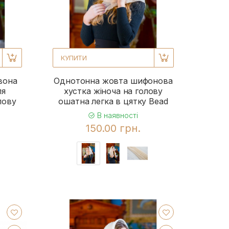
КУПИТИ
вона
Однотонна жовта шифонова
ля
хустка жіноча на голову
лову
ошатна легка в цятку Bead
В наявності
150.00 грн.