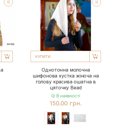
КУПИТИ
ва
Однотонна молочна
шифонова хустка жіноча на
голову красива ошатна в
цяточку Bead
В наявності
150.00 грн.