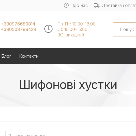
Про нас
Доставка і опла
+380976680814
Пн-Пт: 10:00-18:00
Search
+380508788428
Сб:10:00-15:00
ВС: вихідний
Блог
Контакти
Шифонові хустки
: