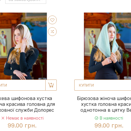
ИТИ
КУПИТИ
жева шифонова хустка
Бірюзова жіноча шифо
ча красива головна для
хустка головна крас
ковної служби Долорес
однотонна в цятку B
Немає в наявності
В наявності
99.00 грн.
99.00 грн.