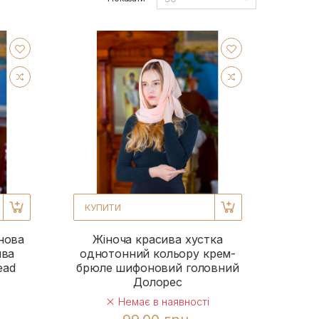
КУПИТИ
нова
Жіноча красива хустка
ива
однотонний кольору крем-
ead
брюле шифоновий головний
Долорес
Немає в наявності