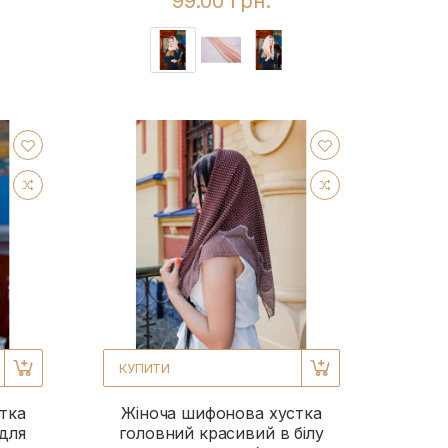
99.00 грн.
КУПИТИ
тка
Жіноча шифонова хустка
для
головний красивий в білу