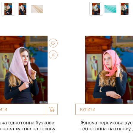
ИТИ
КУПИТИ
оча однотонна бузкова
Жіноча персикова хус
нова хустка на голову
однотонна на голову 