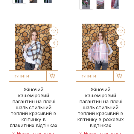
КУПИТИ
КУПИТИ
Жіночий
Жіночий
кашеміровий
кашеміровий
палантин на плечі
палантин на плечі
шаль стильний
шаль стильний
теплий красивий в
теплий красивий в
клітинку в
клітинку в рожевих
блакитних відтінках
відтінках
Немає в наявності
Немає в наявності