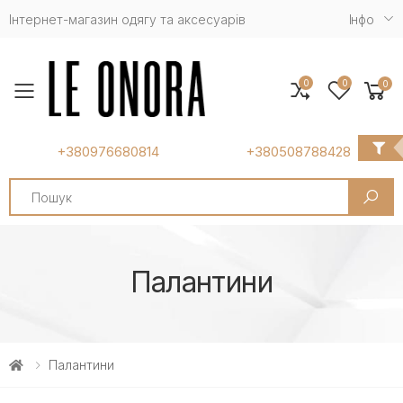
Інтернет-магазин одягу та аксесуарів
Iнфо
0
0
0
Toggle mobile menu
+380976680814
+380508788428
Search
Палантини
Палантини