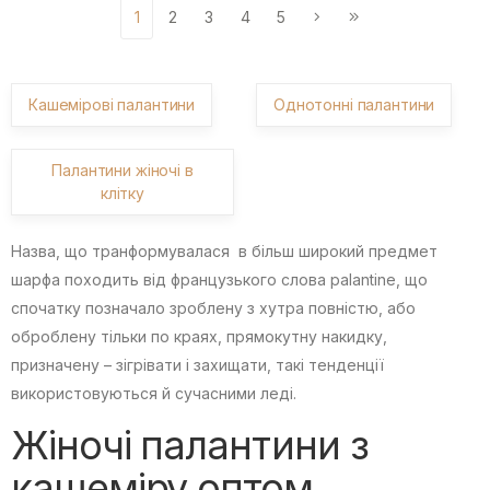
1
2
3
4
5
Кашемірові палантини
Однотонні палантини
Палантини жіночі в
клітку
Назва, що транформувалася в більш широкий предмет
шарфа походить від французького слова palantine, що
спочатку позначало зроблену з хутра повністю, або
оброблену тільки по краях, прямокутну накидку,
призначену – зігрівати і захищати, такі тенденції
використовуються й сучасними леді.
Жіночі палантини з
кашеміру оптом