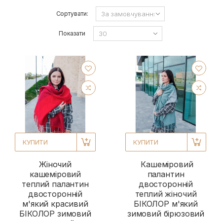
Сортувати:
Показати
КУПИТИ
КУПИТИ
Жіночий
Кашеміровий
кашеміровий
палантин
теплий палантин
двосторонній
двосторонній
теплий жіночий
м'який красивий
БІКОЛОР м'який
БІКОЛОР зимовий
зимовий бірюзовий