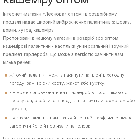
Інтернет-магазин «Леонора» оптом і в роздрібному
продажі надає широкий вибір жіночих палантинів з: шовку,
вовни, хутра, кашеміру.
Пропоновані в нашому магазині в роздріб або оптом
кашемірові палантини - настільки універсальний і зручний
предмет гардероба, що може з легкістю замінити вам
кілька речей:
жіночий палантин можна накинути на плечі в холодну
погоду, замінюючи кофту, жакет або куртку;
він може доповнювати ваш гардероб в якості цікавого
аксесуара, особливо в поєднанні з взуттям, ременем або
сумкою;
з успіхом замінить вам шапку й теплий шарф, якщо цікаво
загорнути його й пов'язати на голові;
І при всіх своїх перевагах палантин легко поміститься в