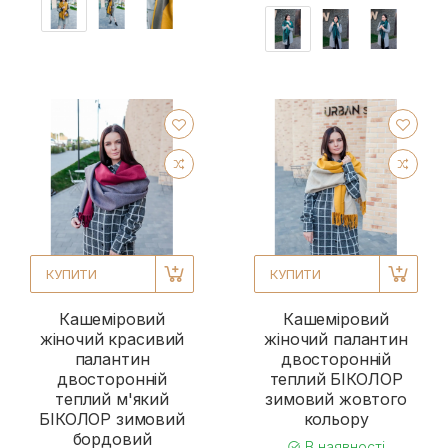
КУПИТИ
КУПИТИ
Кашеміровий
Кашеміровий
жіночий красивий
жіночий палантин
палантин
двосторонній
двосторонній
теплий БІКОЛОР
теплий м'який
зимовий жовтого
БІКОЛОР зимовий
кольору
бордовий
В наявності