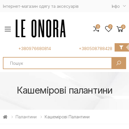
Інтернет-магазин одягу та аксесуарів
Iнфо
0
0
0
Toggle mobile menu
+380976680814
+380508788428
Search
Кашемірові палантини
Палантини
Кашемірові Палантини