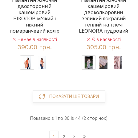
Палантин жіночий
Палантин жіночий
двосторонній
кашеміровий
кашеміровий
двокольоровий
БІКОЛОР м'який і
великий яскравий
ніжний
теплий на плечі
помаранчевий колір
LEONORA пудровий
Немає в наявності
Є в наявності
390.00 грн.
305.00 грн.
ПОКАЗАТИ ЩЕ ТОВАРИ
Показано з 1 по 30 із 44 (2 сторінок)
1
2