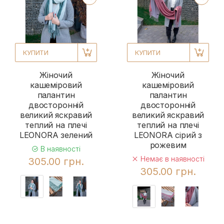
КУПИТИ
КУПИТИ
Жіночий
Жіночий
кашеміровий
кашеміровий
палантин
палантин
двосторонній
двосторонній
великий яскравий
великий яскравий
теплий на плечі
теплий на плечі
LEONORA зелений
LEONORA сірий з
рожевим
В наявності
Немає в наявності
305.00 грн.
305.00 грн.