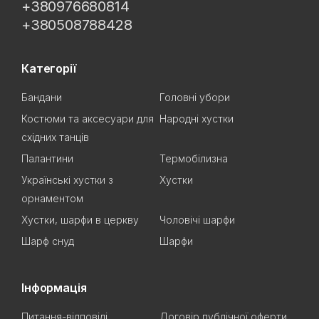
+380976680814
+380508788428
Категорії
Бандани
Головні убори
Костюми та аксесуари для
Народні хустки
східних танців
Палантини
Термобілизна
Українські хустки з
Хустки
орнаментом
Хустки, шарфи в церкву
Чоловічі шарфи
Шарф снуд
Шарфи
Інформація
Питання-відповіді
Договір публічної оферти