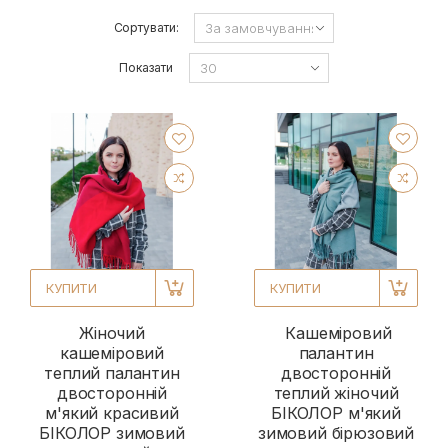
Сортувати:
Показати
КУПИТИ
КУПИТИ
Жіночий
Кашеміровий
кашеміровий
палантин
теплий палантин
двосторонній
двосторонній
теплий жіночий
м'який красивий
БІКОЛОР м'який
БІКОЛОР зимовий
зимовий бірюзовий