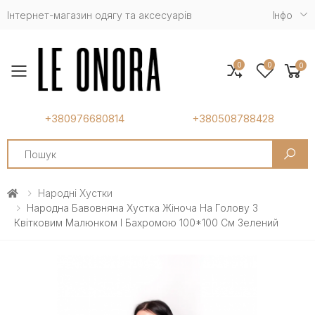
Інтернет-магазин одягу та аксесуарів
Iнфо
0
0
0
Toggle mobile menu
+380976680814
+380508788428
Search
Народні Хустки
Народна Бавовняна Хустка Жіноча На Голову З
Квітковим Малюнком І Бахромою 100*100 См Зелений